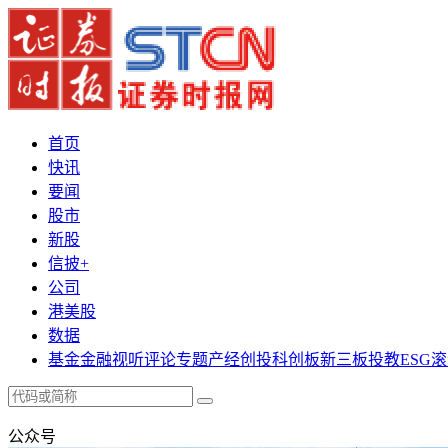
首页
快讯
要闻
股市
新股
信披+
公司
港美股
数据
基金
金融
视听
评论
专题
产经
创投
科创板
新三板
投教
ESG
滚
公众号