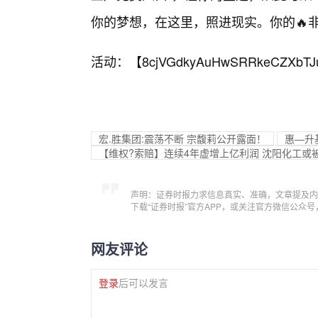
你的梦想，在这里，照进现实。你的🔥
活动：【
8cjVGdkyAuHwSRRkeCZXbTJ
宏.胜集团:震荡不断 宗馥莉公开露面！
惠—升
【维权?索赔】连续4年虚增上亿利润 沈阳化工或被
声明：证券时报力求信息真实、准确，文章提及内
下载“证券时报”官方APP，或关注官方微信公众
网友评论
登录
后可以发言