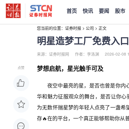
首页
快讯
要闻
股市
您当前的位置：
证券时报
>
公司
>
正文
明星造梦工厂免费入口
来源：证券时报网
作者：李洛渊
2026-02-08 
梦想启航，星光触手可及
点赞
夜空中最亮的星，是否也曾是你内
华和魅力征服观众的舞台，是否让你心驰
为无数怀揣星梦的年轻人点亮了一盏希
存🔥在的平台，一个真正能够帮助你从