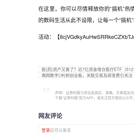
在这里，你可以尽情释放你的“搞机”热
的数码生活从此不设限，让每一个“搞机
活动：【
8cjVGdkyAuHwSRRkeCZXbTJ
医{药}资产又香了？近7亿资金增仓医疗ETF（512
南网数字{冲}刺创业板，关联交易及研发费引关注
声明：证券时报力求信息真实、准确，文章提及内
下载“证券时报”官方APP，或关注官方微信公众
网友评论
登录
后可以发言