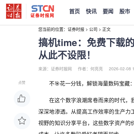
首页
快讯
要闻
股市
您当前的位置：
证券时报
>
公司
>
正文
搞机time：免费下
从此不设限！
来源：证券时报网
作者：何亮亮
2026-02-08 
不🎯花一分钱，解锁海量数码宝藏：
点赞
在这个数字浪潮席卷而来的时代，我
深深地渗透。从提高工作效率的生产力工
视野的知识分享平台，这些数字资产的