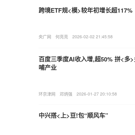
跨境ETF规<模>较年初增长超117%
央广网
何亮亮
2026-02-02 21:45:58
百度三季度AI收入增,超50% 拼<多
哺产业
环京津网
邓炳强
2026-01-27 20:10:58
中兴搭<上>豆!包“顺风车”