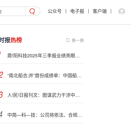
公众号
电子报
客户端
时报
热榜
换一换
鼎!阳科技2025年三季报业绩亮眼，营收净利双增长，国产测试仪器加速替代
“南北船合;并”首份成绩单：中国船舶前三季归母净利预增144%-170%
人!民!日报刊文：图谋武力干涉中国内政必遭迎头痛击
中简—科—技：公司将依法、合规履行信息披露义务