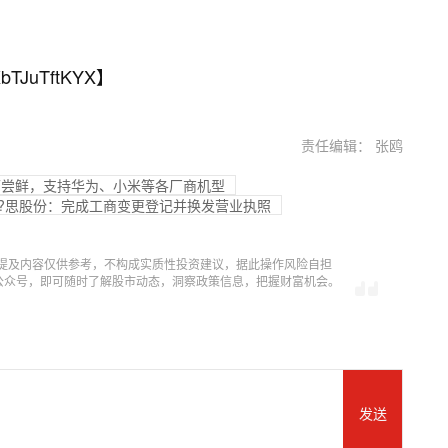
bTJuTftKYX
】
责任编辑： 张鸥
户可尝鲜，支持华为、小米等各厂商机型
?思股份：完成工商变更登记并换发营业执照
提及内容仅供参考，不构成实质性投资建议，据此操作风险自担
信公众号，即可随时了解股市动态，洞察政策信息，把握财富机会。
发送