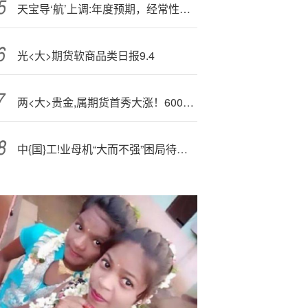
天宝导‘航’上调:年度预期，经常性收入创历史新高
光<大>期货软商品类日报9.4
两<大>贵金,属期货首秀大涨！600459起飞
中{国}工!业母机“大而不强”困局待破 政策持续发力推动行业升级