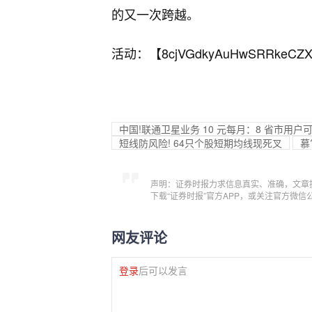
的又一次跨越。
活动：【
8cjVGdkyAuHwSRRkeCZX
中国!联通卫星业务 10 元每月：8 省市用
短线防风险! 64只个股短期均线现死叉
慕
声明：证券时报力求信息真实、准确，文章
下载“证券时报”官方APP，或关注官方微
网友评论
登录
后可以发言