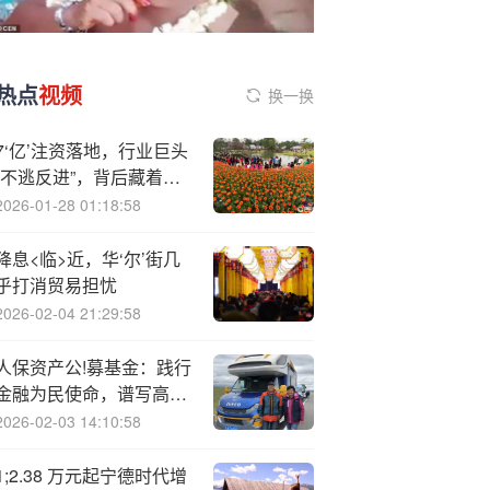
热点
视频
换一换
7‘亿’注资落地，行业巨头
“不逃反进”，背后藏着怎
样的盘算？
2026-01-28 01:18:58
降息<临>近，华‘尔’街几
乎打消贸易担忧
2026-02-04 21:29:58
人保资产公!募基金：践行
金融为民使命，谱写高质
量发展新篇章
2026-02-03 14:10:58
1;2.38 万元起宁德时代增