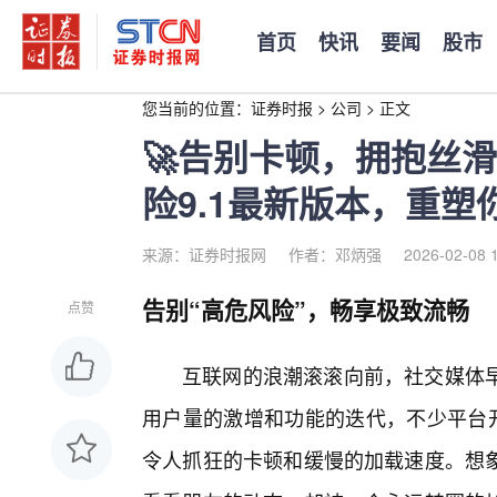
首页
快讯
要闻
股市
您当前的位置：
证券时报
>
公司
>
正文
🚀告别卡顿，拥抱丝滑！
险9.1最新版本，重
来源：证券时报网
作者：邓炳强
2026-02-08 
告别“高危风险”，畅享极致流畅
点赞
互联网的浪潮滚滚向前，社交媒体早
用户量的激增和功能的迭代，不少平台开
令人抓狂的卡顿和缓慢的加载速度。想