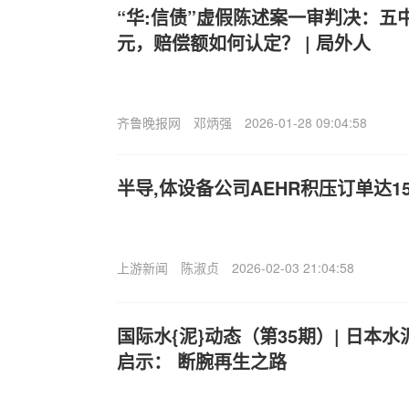
“华:信债”虚假陈述案一审判决：五中
元，赔偿额如何认定？ | 局外人
齐鲁晚报网
邓炳强
2026-01-28 09:04:58
半导,体设备公司AEHR积压订单达1
上游新闻
陈淑贞
2026-02-03 21:04:58
国际水{泥}动态（第35期）| 日本
启示： 断腕再生之路