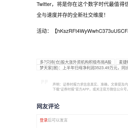
Twitter，将是你在这个数字时代最
全与速度并存的全新社交维度！
活动：【
hKszRFt4WyWwhC373uUSCF
多?只持{仓}股大涨外资机构积极布局A股
麦捷
梦天家{居}：上半年归母净利润3523.49万元，同比
声明：证券时报力求信息真实、准确，文章提及内
下载“证券时报”官方APP，或关注官方微信公众
网友评论
登录
后可以发言