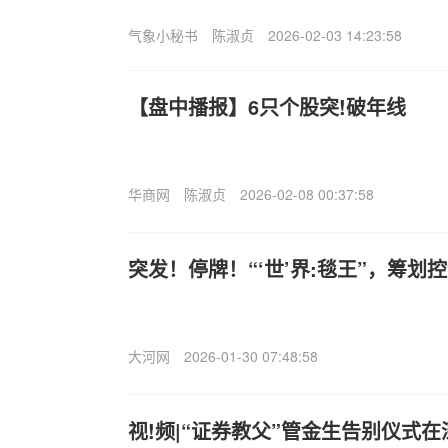
气象小秘书
陈淑贞
2026-02-03 14:23:58
【盘中播报】6只个股突!破年线
华商网
陈淑贞
2026-02-08 00:37:58
突发！停牌！“‘世’界:毯王”，筹划
大河网
2026-01-30 07:48:58
视!频|“证券教父”管金生告别仪式