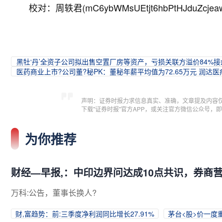
校对：周轶君(mC6ybWMsUEtjt6hbPtHJduZcjea
黑牡‘丹’全资子公司拟出售空置厂房等资产，亏损关联方溢价84%接
医药商业上市?公司董?秘PK：董秘年薪平均值为72.65万元 润达医
声明：证券时报力求信息真实、准确，文章提及内容
下载"证券时报"官方APP，或关注官方微信公众号
为你推荐
财经—早报,：中印边界问达成10点共识，券商营
万科:公告，董事长换人?
财,富趋势：前:三季度净利润同比增长27.91%
茅台<股>价一度重