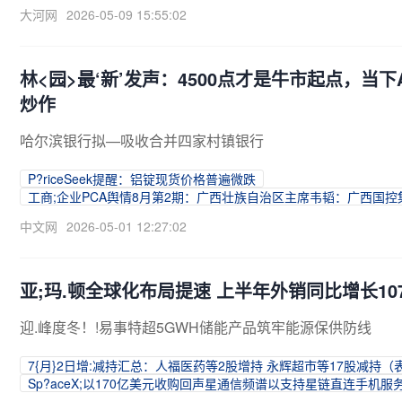
大河网
2026-05-09 15:55:02
林<园>最‘新’发声：4500点才是牛市起点，当
炒作
哈尔滨银行拟—吸收合并四家村镇银行
P?riceSeek提醒：铝锭现货价格普遍微跌
工商;企业PCA舆情8月第2期：广西壮族自治区主席韦韬：广西国
中文网
2026-05-01 12:27:02
亚;玛.顿全球化布局提速 上半年外销同比增长10
迎.峰度冬！!易事特超5GWH储能产品筑牢能源保供防线
7{月}2日增:减持汇总：人福医药等2股增持 永辉超市等17股减持（
Sp?aceX;以170亿美元收购回声星通信频谱以支持星链直连手机服