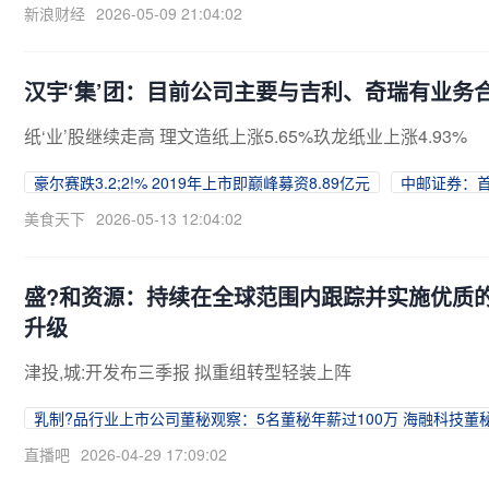
新浪财经
2026-05-09 21:04:02
汉宇‘集’团：目前公司主要与吉利、奇瑞有业务
纸‘业’股继续走高 理文造纸上涨5.65%玖龙纸业上涨4.93%
豪尔赛跌3.2;2!% 2019年上市即巅峰募资8.89亿元
中邮证券：首
美食天下
2026-05-13 12:04:02
盛?和资源：持续在全球范围内跟踪并实施优质
升级
津投,城:开发布三季报 拟重组转型轻装上阵
乳制?品行业上市公司董秘观察：5名董秘年薪过100万 海融科技董秘
直播吧
2026-04-29 17:09:02