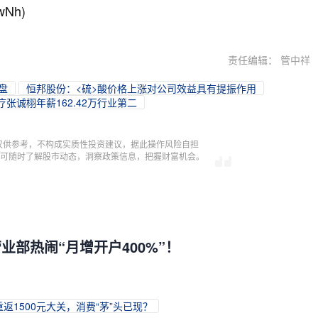
wNh)
责任编辑： 管中祥
盘
恒邦股份：<硫>酸价格上涨对公司效益具有提振作用
疗张诚栩年薪162.42万行业第二
仅供参考，不构成实质性投资建议，据此操作风险自担
，即可随时了解股市动态，洞察政策信息，把握财富机会。
业部热闹“月增开户400%”！
返1500元大关，消费“茅”头已现？