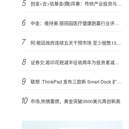
创金<合>信基金{魏}凤春：传统产业投资与格瓦拉困境
中金：维持美.丽田园医疗健康跑赢行业评级 目标价42港元
阿;根廷政府连续五天干预市场 至少抛售13亿美元支撑比索
证券交;易印花税减半征收两年为投资者减负逾2500亿元
联想 :ThinkPad 发布三款新 Smart Dock 扩展坞，其一具备双雷电 5
市场,热情重燃，黄金突破3500美元再创新高