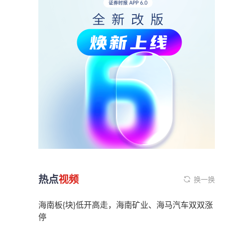
热点
视频
换一换
海南板{块}低开高走，海南矿业、海马汽车双双涨
停