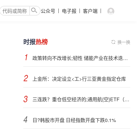
公众号
电子报
客户端
时报
热榜
换一换
政策转向不改增长;韧性 储能产业在技术迭代与全球化浪潮中开启新阶段
上金所：决定设立<工>行三亚黄金指定仓库
三连跌？重仓低空经济的;通用航{空}ETF（159231）跌超2%，盘中再获净申购700万份！
日?韩股市开盘 日经指数开盘下跌0.1%